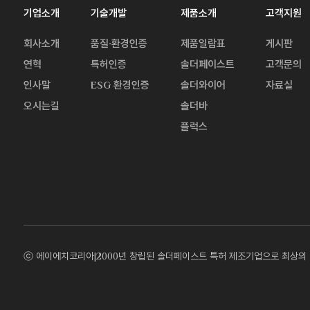
기업소개
기술개발
제품소개
고객지원
회사소개
품질·환경인증
제품일람표
게시판
연혁
특허인증
솔더페이스트
고객문의
인사말
ESG 환경인증
솔더와이어
자료실
오시는길
솔더바
플럭스
ⓒ 에이에치코리아|2000년 창립된 솔더페이스트 특허 제조기업으로 최상의 