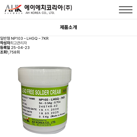
제품소개
일반형
NP103 – LHGQ – 7KR
작성자
최고관리자
등록일
25-04-23
조회
1,758회