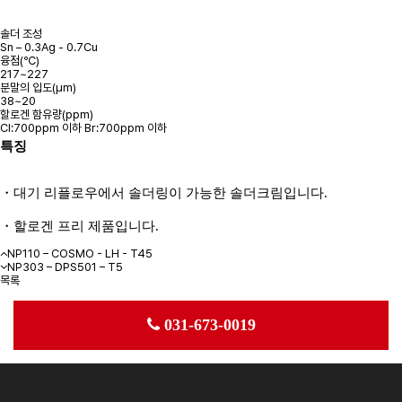
솔더 조성
Sn – 0.3Ag - 0.7Cu
융점(℃)
217~227
분말의 입도(μm)
38~20
할로겐 함유량(ppm)
Cl:700ppm 이하 Br:700ppm 이하
특징
・
대기 리플로우에서 솔더링이 가능한 솔더크림입니
다
.
・할로겐 프리 제품입니다.
NP110 – COSMO - LH - T45
NP303 – DPS501 – T5
목록
031-673-0019