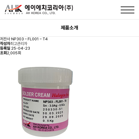
제품소개
저잔사
NP303 – FL001 – T4
작성자
최고관리자
등록일
25-04-23
조회
2,005회