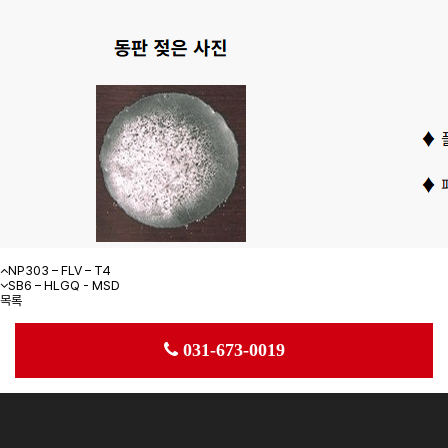
NP303 – FLV – T4
SB6 – HLGQ - MSD
목록
031-673-0019