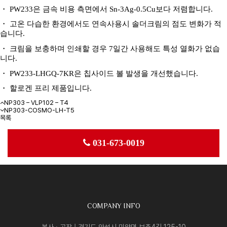
・
PW233
은 금속 비용 측면에서
Sn-3Ag-0.5Cu
보다 저렴합니다
.
・
고온 다습한 환경에서도 연속사용시 솔더크림의 점도 변화가 적
습니다
.
・
크림을 보충하며 인쇄할 경우
7
일간 사용해도 특성 열화가 없습
니다
.
・
PW233-LHGQ-7KR
은 칩사이드 볼 발생을 개선했습니다
.
・ 할로겐 프리 제품입니다.
NP303 – VLP102 – T4
NP303-COSMO-LH-T5
목록
031-673-0019
COMPANY INFO