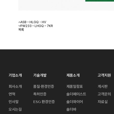
ASB – HLGQ - HV
PW233 – LHGQ – 7KR
목록
기업소개
기술개발
제품소개
고객지원
회사소개
품질·환경인증
제품일람표
게시판
연혁
특허인증
솔더페이스트
고객문의
인사말
ESG 환경인증
솔더와이어
자료실
오시는길
솔더바