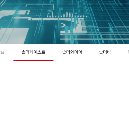
람표
솔더페이스트
솔더와이어
솔더바