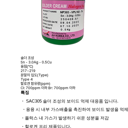
솔더 조성
Sn - 3.0Ag - 0.5Cu
융점(℃)
217~219
분말의 입도(Type)
Type 4
할로겐 함유량(ppm)
Cl: 700ppm 이하 Br: 700ppm 이하
특징
・
S
AC305
솔더 조성의 보이드 억제 대응품 입니다
.
・
용융 시 내부 가스배출을 촉진하여 보이드 발생을 억
・
플럭스 내 가스가 발생하기 쉬운 성분을 저감
・할로겐 프리 제품입니다.