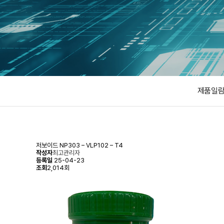
제품일
저보이드
NP303 – VLP102 – T4
작성자
최고관리자
등록일
25-04-23
조회
2,014회