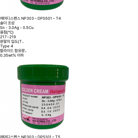
에어디스펜스
NP303 – DPS501 – T4
솔더 조성
Sn - 3.0Ag - 0.5Cu
융점(℃)
217~219
분말의 입도(T..
Type 4
할라이드 함유량..
0.35wt% 이하
에어디스펜스
NP303 – DPS101 – T5