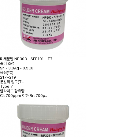
미세분말
NP303 – SFP101 – T7
솔더 조성
Sn - 3.0Ag - 0.5Cu
융점(℃)
217~219
분말의 입도(T..
Type 7
할라이드 함유량..
Cl: 700ppm 이하 Br: 700p..