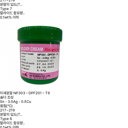
217~219
분말의 입도(T..
Type 7
할라이드 함유량..
0.1wt% 이하
미세분말
NP303 – DPF201 – T6
솔더 조성
Sn - 3.0Ag - 0.5Cu
융점(℃)
217~219
분말의 입도(T..
Type 6
할라이드 함유량..
0.1wt% 이하