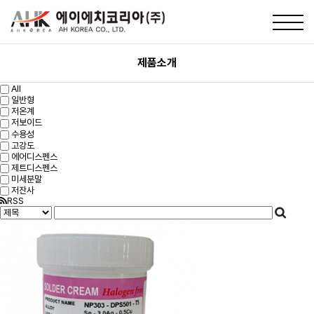
제품소개
All
일반형
저온계
저보이드
수용성
고강도
에어디스펜스
제트디스펜스
미세분말
저잔사
RSS