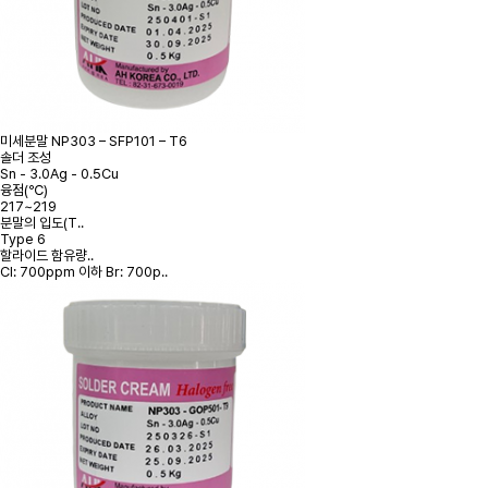
미세분말
NP303 – SFP101 – T6
솔더 조성
Sn - 3.0Ag - 0.5Cu
융점(℃)
217~219
분말의 입도(T..
Type 6
할라이드 함유량..
Cl: 700ppm 이하 Br: 700p..