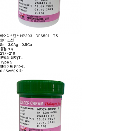
에어디스펜스
NP303 – DPS501 – T5
솔더 조성
Sn - 3.0Ag - 0.5Cu
융점(℃)
217~219
분말의 입도(T..
Type 5
할라이드 함유량..
0.35wt% 이하