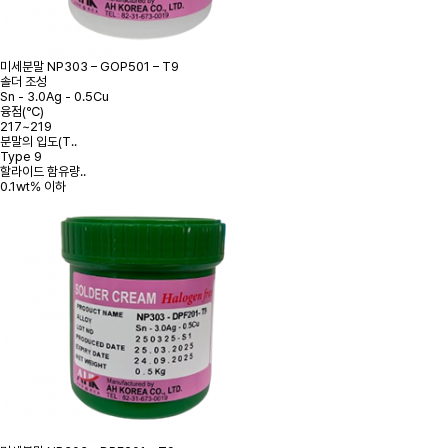
미세분말
NP303 – GOP501 – T9
솔더 조성
Sn - 3.0Ag - 0.5Cu
융점(℃)
217~219
분말의 입도(T..
Type 9
할라이드 함유량..
0.1wt% 이하