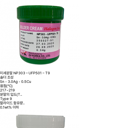
미세분말
NP303 – UFP501 – T9
솔더 조성
Sn - 3.0Ag - 0.5Cu
융점(℃)
217~219
분말의 입도(T..
Type 9
할라이드 함유량..
0.1wt% 이하