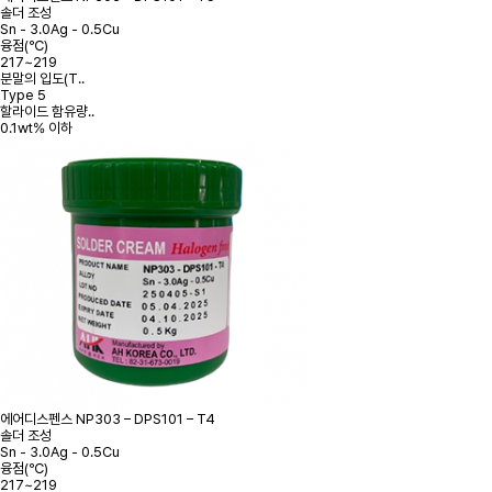
솔더 조성
Sn - 3.0Ag - 0.5Cu
융점(℃)
217~219
분말의 입도(T..
Type 5
할라이드 함유량..
0.1wt% 이하
에어디스펜스
NP303 – DPS101 – T4
솔더 조성
Sn - 3.0Ag - 0.5Cu
융점(℃)
217~219